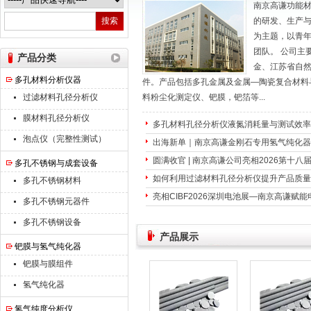
南京高谦功能
的研发、生产
南京高谦功能材料科技有限公司
为主题，以青
团队。 公司主
产品分类
金、江苏省自
多孔材料分析仪器
件。产品包括多孔金属及金属—陶瓷复合材料
过滤材料孔径分析仪
料粉尘化测定仪、钯膜，钯箔等...
膜材料孔径分析仪
多孔材料孔径分析仪液氮消耗量与测试效率
泡点仪（完整性测试）
出海新单｜南京高谦金刚石专用氢气纯化器
圆满收官 | 南京高谦公司亮相2026第十
多孔不锈钢与成套设备
如何利用过滤材料孔径分析仪提升产品质量
多孔不锈钢材料
亮相CIBF2026深圳电池展—南京高谦赋
多孔不锈钢元器件
多孔不锈钢设备
产品展示
钯膜与氢气纯化器
钯膜与膜组件
氢气纯化器
氢气纯度分析仪