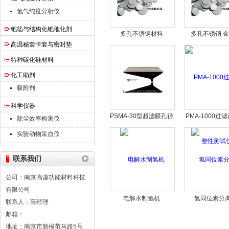
氢气纯度分析仪
钯箔与结构化钯催化剂
多孔不锈钢材料
多孔不锈钢 
高温秘套卡套与密封垫
特种碳化硅材料
化工助剂
吸附剂
科学仪器
PSMA-30型超滤膜孔径
PMA-1000过
除尘效率检测仪
分析仪
性测试仪
实验动物采血仪
联系我们
公司：南京高谦功能材料科技
有限公司
电解水制氢机
氢同位素分
联系人：薛经理
邮箱：
地址：南京市新模范马路5号