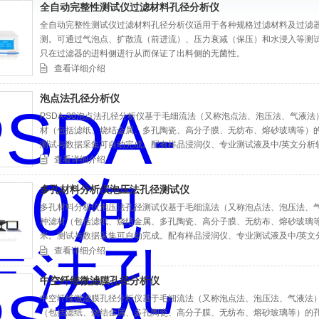
全自动完整性测试仪过滤材料孔径分析仪
全自动完整性测试仪过滤材料孔径分析仪适用于各种规格过滤材料及过滤
测。可通过气泡点、扩散流（前进流）、压力衰减（保压）和水浸入等测
只在过滤器的进料侧进行从而保证了出料侧的无菌性。
查看详细介绍
泡点法孔径分析仪
PSDA-30泡点法孔径分析仪基于毛细流法（又称泡点法、泡压法、气液法
材（包括滤纸、烧结金属、多孔陶瓷、高分子膜、无纺布、熔砂玻璃等）的孔径
测试与数据采集可自动完成。配有样品浸润仪、专业测试液及中/英文分析
品测试组件。仪器国内并出口新西兰、韩国、马来西亚等。
查看详细介绍
多孔材料分析仪泡压法孔径测试仪
多孔材料分析仪泡压法孔径测试仪基于毛细流法（又称泡点法、泡压法、气
种滤材（包括滤纸、烧结金属、多孔陶瓷、高分子膜、无纺布、熔砂玻璃等）的
米。测试与数据采集可自动完成。配有样品浸润仪、专业测试液及中/英文
等样品测试组件。
查看详细介绍
中空纤维微滤膜孔径分析仪
中空纤维微滤膜孔径分析仪基于毛细流法（又称泡点法、泡压法、气液法）
（包括滤纸、烧结金属、多孔陶瓷、高分子膜、无纺布、熔砂玻璃等）的孔径分