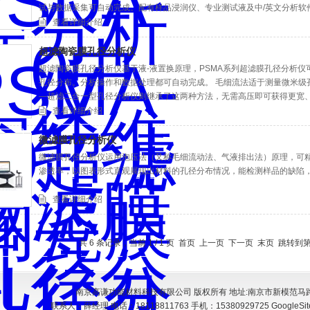
试与数据采集可自动完成。配有样品浸润仪、专业测试液及中/英文分析软
测试组件。仪器国内并出口新西兰、韩国、马来西亚等。
查看详细介绍
超滤陶瓷膜孔径分析仪
超滤陶瓷膜孔径分析仪基于液-液置换原理，PSMA系列超滤膜孔径分析仪可
孔径分布。分析操作和数据处理都可自动完成。 毛细流法适于测量微米级
—超滤二合一型孔径分析仪则继承了这两种方法，无需高压即可获得更宽
样品变形损坏、密封困难、告诉流动压力损失、数据失真、耗气量大等一
查看详细介绍
微滤膜孔径分析仪
微滤膜孔径分析仪运用泡压法（又称毛细流动法、气液排出法）原理，可
渗透率，以图表形式直观展现出材料的孔径分布情况，能检测样品的缺陷
查看详细介绍
共 6 条记录，当前 1 / 1 页 首页 上一页 下一页 末页 跳转到
南京高谦功能材料科技有限公司 版权所有 地址:南京市新模范马路
联系人：薛经理 电话：18118811763 手机：15380929725
GoogleSi