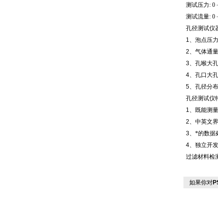
测试压力: 0﹣3
测试流量: 0﹣2
孔径测试仪
1
、泡点压
2
、气体通
3
、孔喉大
4
、孔口大
5
、孔径分
孔径测试仪
1
、既能测量
2
、中英文
3
、*的数据
4
、独立开
过滤材料检
如果你对
P