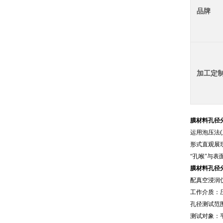
品牌
加工定
膜材料孔径
运用泡压法
(
形式直观展
“孔喉"与表
膜材料孔径
配真空浸润
工作介质：
孔径测试范围：
测试对象：