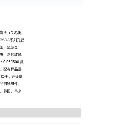
流法（又称泡
PSDA系列孔径
纸、烧结金
布、熔砂玻璃
05500 微
。配有样品浸
析软件，并提供
品测试组件。
、韩国、马来