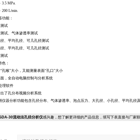
.5 MPa.
00 L/min.
器功能：
力测试
量测试、气体渗透率测试
孔径、平均孔径、可几孔径测试
孔径、平均孔径、可几孔径测试
布测试
特色：
“孔喉"大小，又能测量表面“孔口"大小
界面，全自动电脑控制与分析系统
处理软件
发出了孔分布视频分析系统
测仪器分析功能包含孔径分布、气体渗透率、泡点压力、大孔径、小孔径、平均孔径
SDA-30流动法孔径分析仪
感兴趣，想了解更详细的产品信息，填写下表直接与厂家