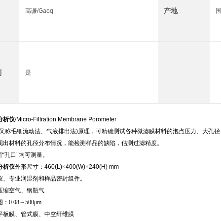
产地
高谦/Gaoq
制
是
分析仪
/
Micro-Filtration Membrane Porometer
又称毛细流动法、气液排出法
)
原理，可精确测试各种微滤膜材料
的泡点压力、大孔径
现出材料的孔径分布情况，能检测样品的缺陷，估测过滤精度。
面“孔口"均可测量。
分析仪
外形尺寸：
460(L)
×
400(W)
×
240(H) mm
仪、专业润湿剂和样品密封组件。
压缩空气、钢瓶气
0.08～500μm
平板膜、管式膜、中空纤维膜