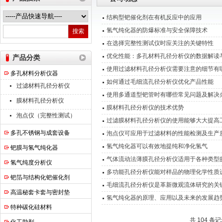
结构型钯催化剂在有机反应中的应用
氢气纯化器的防爆标准与安全保障技术
南京高谦功能材料科技有限公司
在选择完整性测试仪时应关注的关键特性
优化性能：多孔材料孔径分析仪的数据解读
产品分类
使用过滤材料孔径分析仪需要注意的细节有
多孔材料分析仪器
如何通过毛细流孔径分析仪优化产品性能
过滤材料孔径分析仪
使用多通道型钯管时有哪些常见问题及解决
膜材料孔径分析仪
膜材料孔径分析仪的技术优势
泡点仪（完整性测试）
过滤膜材料孔径分析仪的使用能够大大提高
多孔不锈钢与成套设备
泡点仪可应用于过滤材料的性能检测及生产
氢气纯化器可以有效地提纯和净化氢气
钯膜与氢气纯化器
气体流动法薄膜孔径分析仪适用于各种类型
氢气纯度分析仪
多功能孔径分析仪能对样品的物理化学性质
钯箔与结构化钯催化剂
毛细流孔径分析仪是革新微观流体研究的关
高温秘套卡套与密封垫
氢气纯化器的原理、应用以及未来的发展趋
特种碳化硅材料
共 104 条记