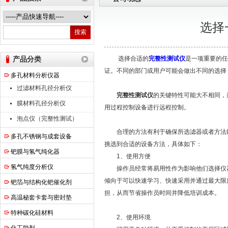
选择
南京高谦功能材料科技有限公司
产品分类
选择合适的
完整性测试仪
是一项重要的任
证。不同的部门或用户可能会做出不同的选择
多孔材料分析仪器
过滤材料孔径分析仪
完整性测试仪
的关键特性可能大不相同，
膜材料孔径分析仪
用过程控制设备进行远程控制。
泡点仪（完整性测试）
合理的方法有利于确保所选滤器或者方法能
多孔不锈钢与成套设备
挑选到合适的设备方法，具体如下：
钯膜与氢气纯化器
1、使用方便
氢气纯度分析仪
操作员经常将易用性作为影响他们选择仪器
倾向于可以快速学习、快速采用并通过最大限
钯箔与结构化钯催化剂
担，从而节省操作员时间并降低培训成本。
高温秘套卡套与密封垫
特种碳化硅材料
2、使用环境