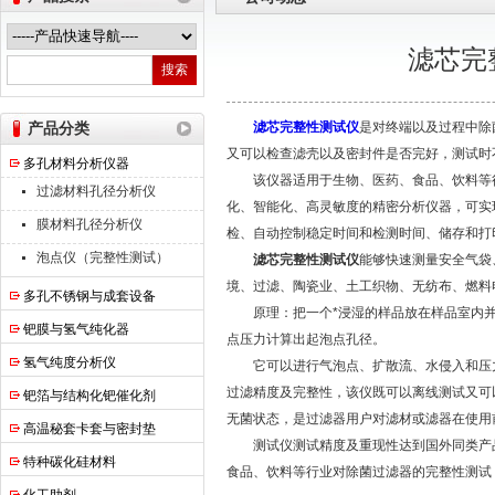
滤芯完
南京高谦功能材料科技有限公司
产品分类
滤芯完整性测试仪
是对终端以及过程中除
又可以检查滤壳以及密封件是否完好，测试时
多孔材料分析仪器
该仪器适用于生物、医药、食品、饮料等行
过滤材料孔径分析仪
化、智能化、高灵敏度的精密分析仪器，可实
膜材料孔径分析仪
检、自动控制稳定时间和检测时间、储存和打
泡点仪（完整性测试）
滤芯完整性测试仪
能够快速测量安全气袋
境、过滤、陶瓷业、土工织物、无纺布、燃料
多孔不锈钢与成套设备
原理：把一个*浸湿的样品放在样品室内并
钯膜与氢气纯化器
点压力计算出起泡点孔径。
氢气纯度分析仪
它可以进行气泡点、扩散流、水侵入和压力
过滤精度及完整性，该仪既可以离线测试又可
钯箔与结构化钯催化剂
无菌状态，是过滤器用户对滤材或滤器在使用
高温秘套卡套与密封垫
测试仪测试精度及重现性达到国外同类产品
特种碳化硅材料
食品、饮料等行业对除菌过滤器的完整性测试