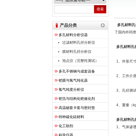
南京高谦功能材料科技有限公司
产品分类
多孔材料孔
了国内外同
多孔材料分析仪器
过滤材料孔径分析仪
多孔材料孔
膜材料孔径分析仪
泡点仪（完整性测试）
1、外形尺寸（
多孔不锈钢与成套设备
2、工作介
钯膜与氢气纯化器
氢气纯度分析仪
3、孔径测试范
钯箔与结构化钯催化剂
4、重量（k
高温秘套卡套与密封垫
特种碳化硅材料
多孔材料孔
化工助剂
1、气体渗
科学仪器