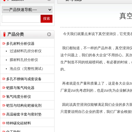
真
南京高谦功能材料科技有限公司
产品分类
今天我们就重点来说下真空浸润仪，它究竟
多孔材料分析仪器
我们都知道，不一样的产品外表，真空浸润仪
过滤材料孔径分析仪
这个问题上，我们的各大企业*不用担心。其
膜材料孔径分析仪
生产制造不同的纸箱喷码机，有必要的时候，
泡点仪（完整性测试）
的。
多孔不锈钢与成套设备
再者就是生产量和质量上了，这是各大企业z
钯膜与氢气纯化器
厂家是zui先考虑到的，也是zui先为企业解
氢气纯度分析仪
因此说真空浸润仪能够满足我们企业的多方面
钯箔与结构化钯催化剂
只需要说明自己企业的需求，我们厂家会根据
高温秘套卡套与密封垫
特种碳化硅材料