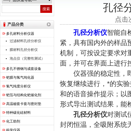
孔径
南京高谦功能材料科技有限公司
点击次
产品分类
孔径分析仪
智能自
多孔材料分析仪器
过滤材料孔径分析仪
紧，具有国内外的样品
膜材料孔径分析仪
机制，可按设定要求对
泡点仪（完整性测试）
面，并可在界面上进行
多孔不锈钢与成套设备
仪器强的稳定性，即
钯膜与氢气纯化器
恢复继续进行，*的实
氢气纯度分析仪
和的语音操作提示；以
钯箔与结构化钯催化剂
形式导出测试结果，能
高温秘套卡套与密封垫
特种碳化硅材料
孔径分析仪
对测试
化工助剂
封闭恒温，全吸附系统
科学仪器