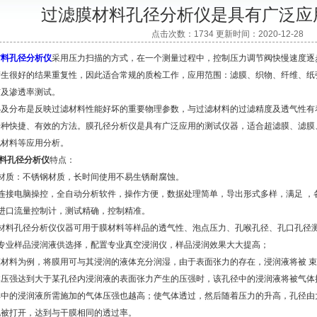
过滤膜材料孔径分析仪是具有广泛应
点击次数：1734 更新时间：2020-12-28
材料孔径分析仪
采用压力扫描的方式，在一个测量过程中，控制压力调节阀快慢速度逐
产生很好的结果重复性，因此适合常规的质检工作，应用范围：滤膜、织物、纤维、纸
布及渗透率测试。
分布是反映过滤材料性能好坏的重要物理参数，与过滤材料的过滤精度及透气性有
一种快捷、有效的方法。膜孔径分析仪是具有广泛应用的测试仪器，适合超滤膜、滤膜
孔材料等应用分析。
料孔径分析仪
特点：
质：不锈钢材质，长时间使用不易生锈耐腐蚀。
接电脑操控，全自动分析软件，操作方便，数据处理简单，导出形式多样，满足 ，
口流量控制计，测试精确，控制精准。
料孔径分析仪仪器可用于膜材料等样品的透气性、泡点压力、孔喉孔径、孔口孔径
业样品浸润液供选择，配置专业真空浸润仪，样品浸润效果大大提高；
料为例，将膜用可与其浸润的液体充分润湿，由于表面张力的存在，浸润液将被 束
体压强达到大于某孔径内浸润液的表面张力产生的压强时，该孔径中的浸润液将被气体
其中的浸润液所需施加的气体压强也越高；使气体透过，然后随着压力的升高，孔径由
孔被打开，达到与干膜相同的透过率。