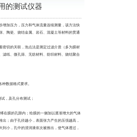
用的测试仪器
步增加压力，压力和气体流量连续测量，该方法快
张、陶瓷、烧结金属、岩石、混凝土等材料的贯通
着密切的关联，泡点法是测定过滤介质（多为膜材
、滤纸、微孔筛、无纺材料、纺织材料、烧结聚合
各种数据格式要求。
测试，及孔分布测试；
缚在膜的孔隙内；给膜的一侧加以逐渐增大的气体
推出；由于孔径越小，表面张力产生的压强越高，
大到小，孔中的浸润液依次被推出，使气体透过，