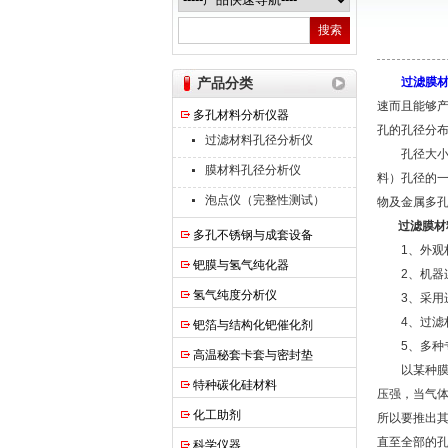
南京高谦功能材料科技有限公司
产品分类
过滤膜
速而且能够
多孔材料分析仪器
孔的孔径分
过滤材料孔径分析仪
孔径大小及
膜材料孔径分析仪
料）孔径的
泡点仪（完整性测试）
物及金属多
过滤膜材
多孔不锈钢与成套设备
1、外观材
钯膜与氢气纯化器
2、机器连
氢气纯度分析仪
3、采用进
4、过滤材
钯箔与结构化钯催化剂
5、多种专
高温秘套卡套与密封垫
以某种膜材
特种碳化硅材料
压强，当气
化工助剂
所以要推出
直至全部的
科学仪器