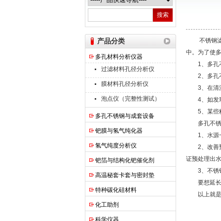
南京高谦功能材料科技有限公司
产品分类
不锈钢滤筒其
中。为了使
多孔材料分析仪器
1、多孔不
过滤材料孔径分析仪
2、多孔不
膜材料孔径分析仪
3、在清洗
泡点仪（完整性测试）
4、如发现
5、某些精
多孔不锈钢与成套设备
多孔不锈钢
钯膜与氢气纯化器
1、水源一
氢气纯度分析仪
2、改善预
证预处理出水
钯箔与结构化钯催化剂
3、不锈钢
高温秘套卡套与密封垫
要想延长多
特种碳化硅材料
以上就是跟
化工助剂
科学仪器