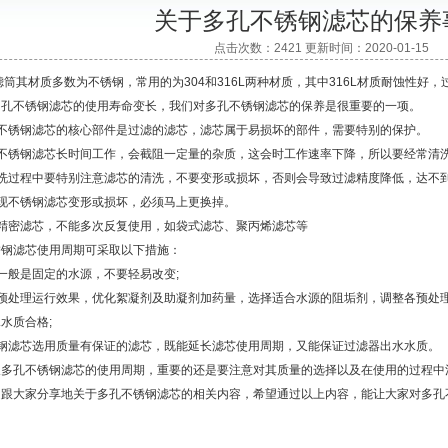
关于多孔不锈钢滤芯的保养
点击次数：2421 更新时间：2020-01-15
材质多数为不锈钢，常用的为304和316L两种材质，其中316L材质耐蚀性好
多孔不锈钢滤芯的使用寿命变长，我们对多孔不锈钢滤芯的保养是很重要的一项。
锈钢滤芯的核心部件是过滤的滤芯，滤芯属于易损坏的部件，需要特别的保护。
锈钢滤芯长时间工作，会截阻一定量的杂质，这会时工作速率下降，所以要经常清
过程中要特别注意滤芯的清洗，不要变形或损坏，否则会导致过滤精度降低，达不
不锈钢滤芯变形或损坏，必须马上更换掉。
密滤芯，不能多次反复使用，如袋式滤芯、聚丙烯滤芯等
滤芯使用周期可采取以下措施：
般是固定的水源，不要轻易改变;
处理运行效果，优化絮凝剂及助凝剂加药量，选择适合水源的阻垢剂，调整各预处理
水质合格;
滤芯选用质量有保证的滤芯，既能延长滤芯使用周期，又能保证过滤器出水水质。
孔不锈钢滤芯的使用周期，重要的还是要注意对其质量的选择以及在使用的过程中
大家分享地关于多孔不锈钢滤芯的相关内容，希望通过以上内容，能让大家对多孔