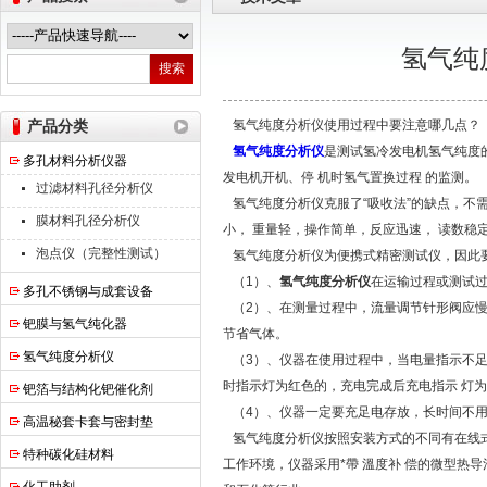
氢气纯
南京高谦功能材料科技有限公司
产品分类
氢气纯度分析仪使用过程中要注意哪几点？
氢气纯度分析仪
是测试氢冷发电机氢气纯度
多孔材料分析仪器
发电机开机、停 机时氢气置换过程 的监测。
过滤材料孔径分析仪
氢气纯度分析仪克服了“吸收法”的缺点，不
膜材料孔径分析仪
小， 重量轻，操作简单，反应迅速， 读数稳
泡点仪（完整性测试）
氢气纯度分析仪为便携式精密测试仪，因此
（1）、
氢气纯度分析仪
在运输过程或测试
多孔不锈钢与成套设备
（2）、在测量过程中，流量调节针形阀应慢慢打
钯膜与氢气纯化器
节省气体。
氢气纯度分析仪
（3）、仪器在使用过程中，当电量指示不足
时指示灯为红色的，充电完成后充电指示 灯
钯箔与结构化钯催化剂
（4）、仪器一定要充足电存放，长时间不用
高温秘套卡套与密封垫
氢气纯度分析仪按照安装方式的不同有在线式
特种碳化硅材料
工作环境，仪器采用*帶 溫度补 偿的微型