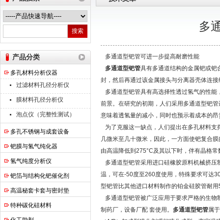
多
南京高谦功能材料科技有限公司
产品分类
多通道型钯管可进一步提高耐磨性能
多通道型钯管
具有多通道结构的金属钯或钯
多孔材料分析仪器
封，然后再通过该金属接头与分离器壳体连接
过滤材料孔径分析仪
多通道型钯管具有高选择性透过氢气的性能，
膜材料孔径分析仪
前景。在研究的初期，人们采用多通道型钯管进
泡点仪（完整性测试）
意味着透氢量的减小，同时也预示着成本的昂
为了克服这一缺点，人们提出在多孔材料支撑
多孔不锈钢与成套设备
几微米至几十微米，因此，一方面使钯复合膜
钯膜与氢气纯化器
由高温降低到275°C及其以下时，伴有晶格
氢气纯度分析仪
多通道型钯管采用进口硅橡胶原料机械挤压制
温，可在-50度至260度使用，特殊要求可
钯箔与结构化钯催化剂
型钯管比其他进口材料制作的铂金硅胶管耐用5
高温秘套卡套与密封垫
多通道型钯管被广泛应用于要求严格的生物制
特种碳化硅材料
制药厂，设备厂配 套使用。
多通道型钯管
属于