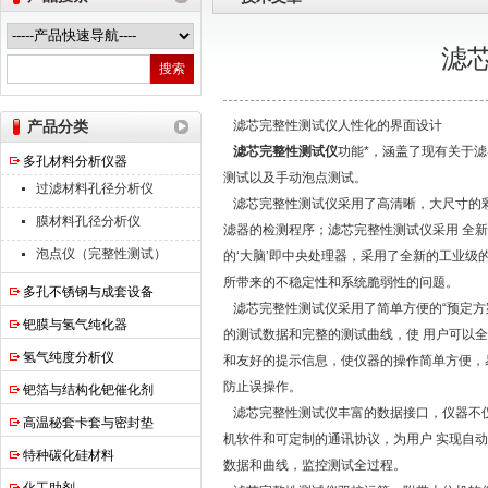
滤
南京高谦功能材料科技有限公司
产品分类
滤芯完整性测试仪人性化的界面设计
滤芯完整性测试仪
功能*，涵盖了现有关于
多孔材料分析仪器
测试以及手动泡点测试。
过滤材料孔径分析仪
滤芯完整性测试仪采用了高清晰，大尺寸的彩
膜材料孔径分析仪
滤器的检测程序；滤芯完整性测试仪采用 全
泡点仪（完整性测试）
的‘大脑’即中央处理器，采用了全新的工业
所带来的不稳定性和系统脆弱性的问题。
多孔不锈钢与成套设备
滤芯完整性测试仪采用了简单方便的“预定方
钯膜与氢气纯化器
的测试数据和完整的测试曲线，使 用户可以
氢气纯度分析仪
和友好的提示信息，使仪器的操作简单方便，
防止误操作。
钯箔与结构化钯催化剂
滤芯完整性测试仪丰富的数据接口，仪器不仅
高温秘套卡套与密封垫
机软件和可定制的通讯协议，为用户 实现自
特种碳化硅材料
数据和曲线，监控测试全过程。